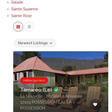
Salazie
Sainte Suzanne
Sainte Rose
Newest Listings
Hébergement
Tamaréo (Le)
La Nouvelle - Mafate La Nouvelle
97419 POSSESSION (LA), LA
POSSESSION