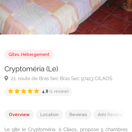
Gîtes
,
Hébergement
Cryptoméria (Le)
21, route de Bras Sec Bras Sec 97413 CILAOS
4.8
(1 review)
Overview
Location
Reviews
Add Review
Le gîte le Cryptoméria, à Cilaos, propose 5 chambres