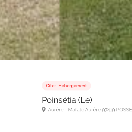
Gîtes
,
Hébergement
Poinsétia (Le)
Aurère - Mafate Aurère 97419 POSS